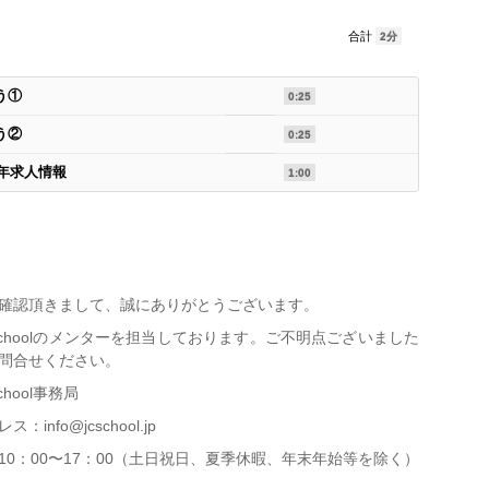
合計
2分
う①
0:25
う②
0:25
年求人情報
1:00
確認頂きまして、誠にありがとうございます。
er Schoolのメンターを担当しております。ご不明点ございました
問合せください。
School事務局
info@jcschool.jp
10：00〜17：00（土日祝日、夏季休暇、年末年始等を除く）