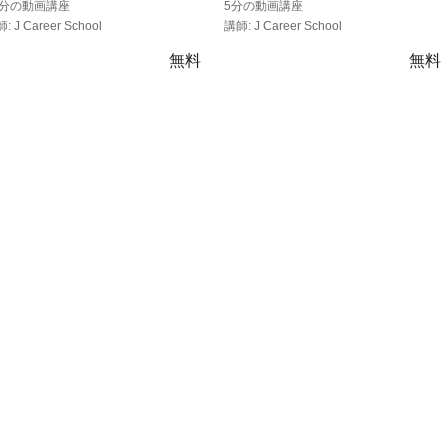
0分の動画講座
5分の動画講座
: J Career School
講師: J Career School
無料
無料