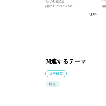
6分の動画講座
1
講師: J Career School
講師
無料
関連するテーマ
業界研究
医療