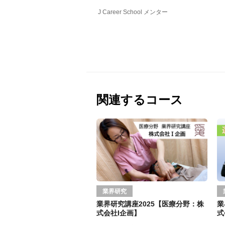
J Career School メンター
関連するコース
業界研究
業界研究講座2025【医療分野：株
業
式会社I企画】
式