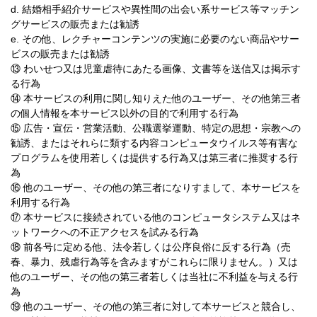
d. 結婚相手紹介サービスや異性間の出会い系サービス等マッチン
グサービスの販売または勧誘
e. その他、レクチャーコンテンツの実施に必要のない商品やサー
ビスの販売または勧誘
⑬ わいせつ又は児童虐待にあたる画像、文書等を送信又は掲示す
る行為
⑭ 本サービスの利用に関し知りえた他のユーザー、その他第三者
の個人情報を本サービス以外の目的で利用する行為
⑮ 広告・宣伝・営業活動、公職選挙運動、特定の思想・宗教への
勧誘、またはそれらに類する内容コンピュータウイルス等有害な
プログラムを使用若しくは提供する行為又は第三者に推奨する行
為
⑯ 他のユーザー、その他の第三者になりすまして、本サービスを
利用する行為
⑰ 本サービスに接続されている他のコンピュータシステム又はネ
ットワークへの不正アクセスを試みる行為
⑱ 前各号に定める他、法令若しくは公序良俗に反する行為（売
春、暴力、残虐行為等を含みますがこれらに限りません。）又は
他のユーザー、その他の第三者若しくは当社に不利益を与える行
為
⑲ 他のユーザー、その他の第三者に対して本サービスと競合し、