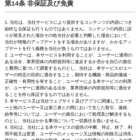
第14条 非保証及び免責
1. 当社は、当社サービスにより提供するコンテンツの内容につき
如何なる保証も行うものではありません。コンテンツの内容に誤
りが発見された場合その他当社が必要と判断した場合において、
当社が情報のアップデートをする場合がありますが、かかるアッ
プデートを行う義務を当社が負うものではありません。
2. ユーザーは、本サービスを利用することが、ユーザーに適用の
ある法令、業界団体の内部規則等に違反するか否かを自己の責任
と費用に基づいて調査するものとし、当社は、本サービスがユー
ザーの特定の目的に適合すること，期待する機能・商品的価値・
正確性・有用性を有すること，ユーザーによる本サービスの利用
が、ユーザーに適用のある法令、業界団体の内部規則等に適合す
ることを何ら保証するものではありません。
3. 本サービス又は当社ウェブサイト及びアプリに関連してユーザ
ーと他のユーザー又は第三者との間において生じた取引、連絡、
紛争等については、ユーザーの責任において処理及び解決するも
のとし、当社はかかる事項について一切責任を負いません。
4. 当社は、当社による本サービスの提供の中断、停止、終了、利
用不能又は変更、ユーザーのメッセージ又は情報の削除又は消失､