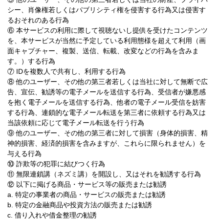
シー、肖像権若しくはパブリシティ権を侵害する行為又は侵害す
るおそれのある行為
⑥ 本サービスの利用に際して視聴ないし提供を受けたコンテンツ
を、本サービスが当然に予定している利用態様を超えて利用（画
面キャプチャー、複製、送信、転載、改変などの行為を含みま
す。）する行為
⑦ IDを複数人で共有し、利用する行為
⑧ 他のユーザー、その他の第三者若しくは当社に対して無断で広
告、宣伝、勧誘等の電子メールを送信する行為、受信者が嫌悪感
を抱く電子メールを送信する行為、他者の電子メール受信を妨害
する行為、連鎖的な電子メール転送を第三者に依頼する行為又は
当該依頼に応じて電子メール転送を行う行為
⑨ 他のユーザー、その他の第三者に対して損害（身体的損害、精
神的損害、経済的損害を含みますが、これらに限られません）を
与える行為
⑩ 詐欺等の犯罪に結びつく行為
⑪ 無限連鎖講（ネズミ講）を開設し、又はそれを勧誘する行為
⑫ 以下に掲げる商品・サービス等の販売または勧誘
a. 特定の事業者の商品・サービスの販売または勧誘
b. 特定の金融商品や投資方法の販売または勧誘
c. 借り入れや借金整理の勧誘