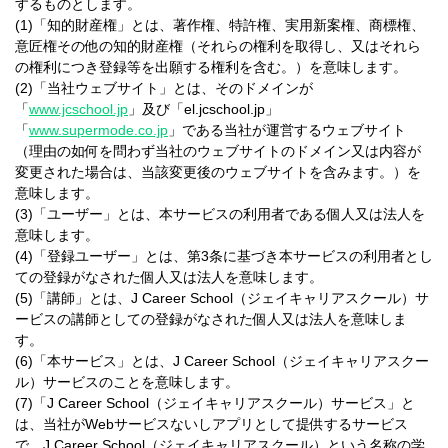
するものとします。
(1)「知的財産権」とは、著作権、特許権、実用新案権、商標権、
意匠権その他の知的財産権（それらの権利を取得し、又はそれら
の権利につき登録等を出願する権利を含む。）を意味します。
(2)「当社ウェブサイト」とは、そのドメインが
「
www.jcschool.jp
」及び「el.jcschool.jp」
「
www.supermode.co.jp
」である当社が運営するウェブサイト
（理由の如何を問わず当社のウェブサイトのドメイン又は内容が
変更された場合は、当該変更後のウェブサイトを含みます。）を
意味します。
(3)「ユーザー」とは、本サービスの利用者である個人又は法人を
意味します。
(4)「登録ユーザー」とは、第3条に基づき本サービスの利用者とし
ての登録がなされた個人又は法人を意味します。
(5)「講師」とは、J Career School（ジェイキャリアスクール）サ
ービスの講師としての登録がなされた個人又は法人を意味しま
す。
(6)「本サービス」とは、J Career School（ジェイキャリアスクー
ル）サービスのことを意味します。
(7)「J Career School（ジェイキャリアスクール）サービス」と
は、当社がWebサービスないしアプリとして提供するサービス
で、J Career School（ジェイキャリアスクール）という名称の学