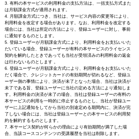
3. 有料の本サービスの利用料金の支払方法は、一括支払方式また
は月額課金方式が適用されます。
4. 月額課金方式につき、当社は、サービス内容の変更等により、
利用料金を改定する場合があります。なお、利用料金を改定する
場合には、当社は所定の方法により、登録ユーザーに対し、事前
に通知するものとします。
5. 登録ユーザーが月額課金方式により、利用料金をお支払いいた
だいている場合、登録ユーザーが有料の本サービスのライセンス
契約を解約したときであっても当社が受領済みの利用料金の返金
は行わないものとします 。
6. 登録ユーザーが月額課金方式により、利用料金をお支払いいた
だく場合で、クレジットカードの有効期間が切れるなど、登録ユ
ーザー側の事情により、決済が未了となった場合、当社は決済が
未了である旨、登録ユーザーに当社の定める方法により通知しま
す。利用料金の決済が未了の場合、当社は登録ユーザーの有料の
本サービスの利用を一時的に停止するものとし、当社が登録ユー
ザーに上記通知をしてから当社の別途定める期間内に、決済が完
了しない場合には、当社は登録ユーザーとの本サービスの利用契
約を解約するものとします。
7. 本サービス契約が何らかの理由により有効期間が満了した場
合、当該コースコンテンツの受講履歴を当社は削除します。