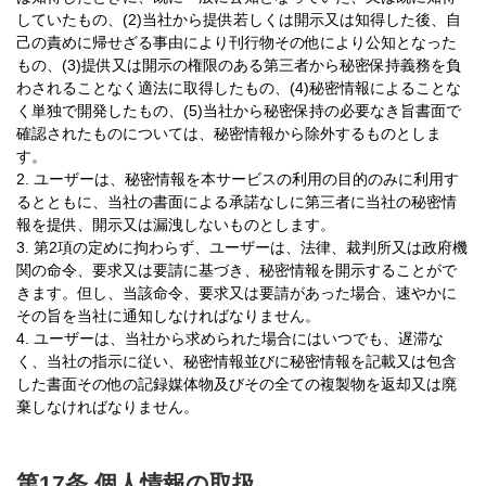
していたもの、(2)当社から提供若しくは開示又は知得した後、自
己の責めに帰せざる事由により刊行物その他により公知となった
もの、(3)提供又は開示の権限のある第三者から秘密保持義務を負
わされることなく適法に取得したもの、(4)秘密情報によることな
く単独で開発したもの、(5)当社から秘密保持の必要なき旨書面で
確認されたものについては、秘密情報から除外するものとしま
す。
2. ユーザーは、秘密情報を本サービスの利用の目的のみに利用す
るとともに、当社の書面による承諾なしに第三者に当社の秘密情
報を提供、開示又は漏洩しないものとします。
3. 第2項の定めに拘わらず、ユーザーは、法律、裁判所又は政府機
関の命令、要求又は要請に基づき、秘密情報を開示することがで
きます。但し、当該命令、要求又は要請があった場合、速やかに
その旨を当社に通知しなければなりません。
4. ユーザーは、当社から求められた場合にはいつでも、遅滞な
く、当社の指示に従い、秘密情報並びに秘密情報を記載又は包含
した書面その他の記録媒体物及びその全ての複製物を返却又は廃
棄しなければなりません。
第17条 個人情報の取扱