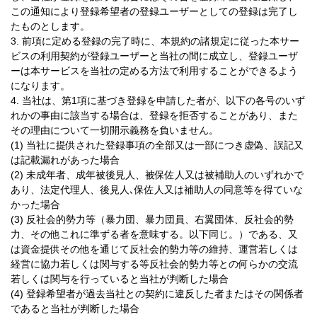
この通知により登録希望者の登録ユーザーとしての登録は完了し
たものとします。
3. 前項に定める登録の完了時に、本規約の諸規定に従った本サー
ビスの利用契約が登録ユーザーと当社の間に成立し、登録ユーザ
ーは本サービスを当社の定める方法で利用することができるよう
になります。
4. 当社は、第1項に基づき登録を申請した者が、以下の各号のいず
れかの事由に該当する場合は、登録を拒否することがあり、また
その理由について一切開示義務を負いません。
(1) 当社に提供された登録事項の全部又は一部につき虚偽、誤記又
は記載漏れがあった場合
(2) 未成年者、成年被後見人、被保佐人又は被補助人のいずれかで
あり、法定代理人、後見人､保佐人又は補助人の同意等を得ていな
かった場合
(3) 反社会的勢力等（暴力団、暴力団員、右翼団体、反社会的勢
力、その他これに準ずる者を意味する。以下同じ。）である、又
は資金提供その他を通じて反社会的勢力等の維持、運営若しくは
経営に協力若しくは関与する等反社会的勢力等との何らかの交流
若しくは関与を行っていると当社が判断した場合
(4) 登録希望者が過去当社との契約に違反した者またはその関係者
であると当社が判断した場合