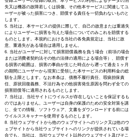
登録ユーザーの登録の取消、本サービスの利用によるデータの消
失又は機器の故障若しくは損傷、その他本サービスに関連してユ
ーザーが被った損害につき、賠償する責任を一切負わないものと
します。
5. 当社は、本サービスの提供に際して、自己の故意または重過失
によりユーザーに損害を与えた場合についてのみこれを賠償する
ものとします。本規約における当社の各免責規定は、当社に故
意、重過失がある場合は適用しません。
6. 当社がユーザーに対して損害賠償義務を負う場合（前項の場合
または消費者契約法その他の法律の適用による場合等）、賠償す
る損害の範囲は、損害の事由が生じた時点から遡って過去１ヶ月
の期間にユーザーから現実に受領した本サービスの利用料金の総
額を上限とします。なお本条は、債務不履行責任、瑕疵担保責
任、原状回復義務、不法行為その他損害発生原因を問わず全ての
損害賠償等に適用されるものとします。
7. 当社は、当社サイトにウイルスが存在しないことを保証するも
のではありません。ユーザーは自身の保護のための安全対策を講
じ、全ての情報、ソフトウェア、文書をダウンロードする前には
ウイルススキャナーを使用するものとします。
8. 当社ウェブサイトから他のウェブサイトへのリンク又は他のウ
ェブサイトから当社ウェブサイトへのリンクが提供されている場
合でも、当社は、当社ウェブサイト以外のウェブサイト及びそこ