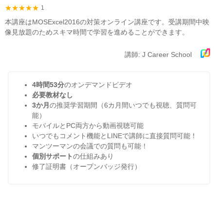
1
本講座はMOSExcel2016の対策オンライン講座です。受講期間中映
像見放題のためスキマ時間で学習を進めることができます。
講師: J Career School
4時間53分
のオンデマンドビデオ
必要教材なし
3か月
の推奨学習期間（6カ月間いつでも視聴、質問可
能）
モバイルとPC両方から動画視聴可能
いつでもコメント機能とLINEで講師に直接質問可能！
マンツーマンの会議での質問も可能！
個別サポート
の仕組みあり
修了証明書（オープンバッジ発行）