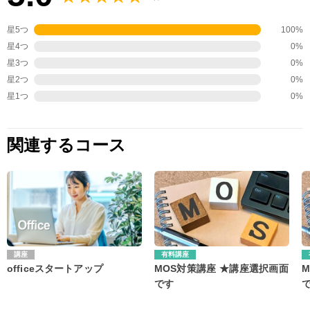
星5つ
100%
星4つ
0%
星3つ
0%
星2つ
0%
星1つ
0%
関連するコース
講座
有料講座
officeスタートアップ
MOS対策講座 ★講座選択画面
です