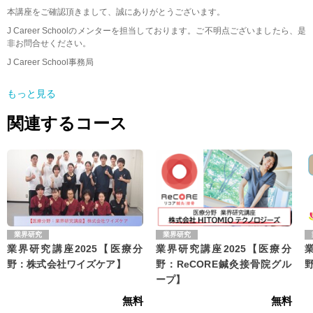
本講座をご確認頂きまして、誠にありがとうございます。
J Career Schoolのメンターを担当しております。ご不明点ございましたら、是
非お問合せください。
J Career School事務局
メールアドレス：info@jcschool.jp
もっと見る
受付時間 10：00〜17：00（土日祝日、夏季休暇、年末年始等を除く）
関連するコース
業界研究
業界研究
業界研究講座2025【医療分
業界研究講座2025【医療分
野：株式会社ワイズケア】
野：ReCORE鍼灸接骨院グル
ープ】
無料
無料