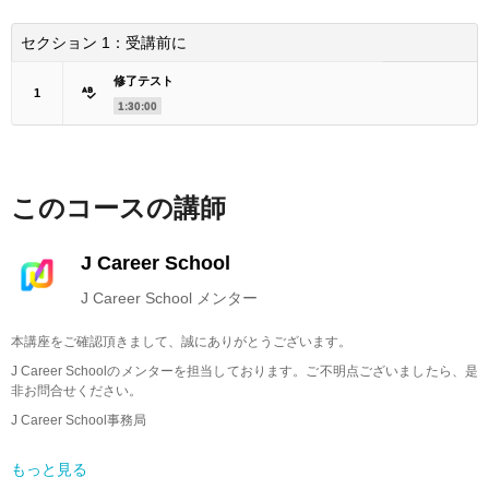
セクション 1：
受講前に
修了テスト
1
1:30:00
このコースの講師
J Career School
J Career School メンター
本講座をご確認頂きまして、誠にありがとうございます。
J Career Schoolのメンターを担当しております。ご不明点ございましたら、是
非お問合せください。
J Career School事務局
メールアドレス：info@jcschool.jp
もっと見る
受付時間 10：00〜17：00（土日祝日、夏季休暇、年末年始等を除く）