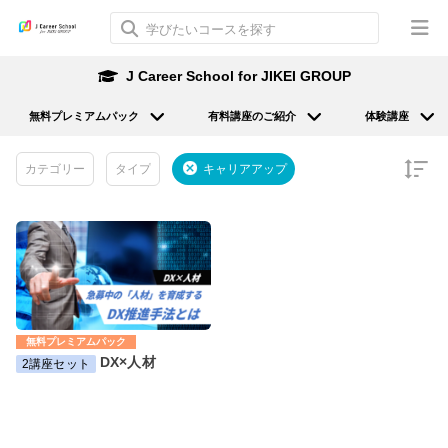
J Career School for JIKEI GROUP
無料プレミアムパック
有料講座のご紹介
体験講座
カテゴリー
タイプ
キャリアアップ
無料プレミアムパック
DX×人材
2講座セット