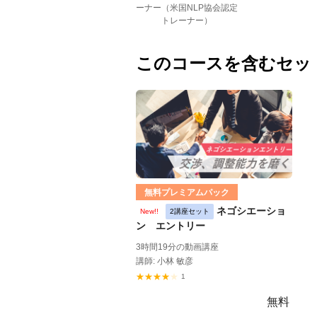
ーナー（米国NLP協会認定
トレーナー）
このコースを含むセッ
無料プレミアムパック
ネゴシエーショ
New!!
2講座セット
ン エントリー
3時間19分の動画講座
講師: 小林 敏彦
1
無料