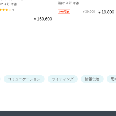
講師: 河野 孝雅
師: 河野 孝雅
6
￥39,600
￥19,800
50%引き
￥169,600
コミュニケーション
ライティング
情報伝達
思