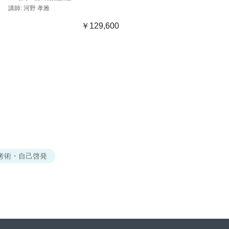
講師: 河野 孝雅
講師: 河野 孝雅
￥129,600
￥98,900
￥49,
50%引き
考術・自己啓発