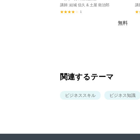
講師: 結城 信久 & 土屋 衛治郎
講
1
無料
関連するテーマ
ビジネススキル
ビジネス知識