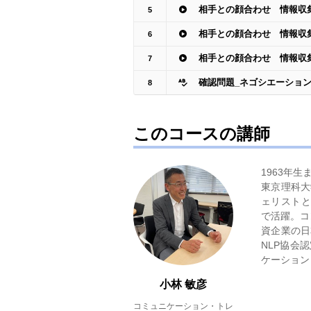
相手との顔合わせ 情報収
5
相手との顔合わせ 情報収
6
相手との顔合わせ 情報収
7
確認問題_ネゴシエーショ
8
このコースの講師
1963年生
東京理科大
ェリストと
で活躍。コ
資企業の日
NLP協会
ケーション
小林 敏彦
コミュニケーション・トレ