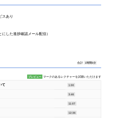
ビスあり
とにした進捗確認メール配信）
合計
1時間6分
マークのあるレクチャーを試聴いただけます
プレビュー
いて
1:00
3:46
11:07
12:36