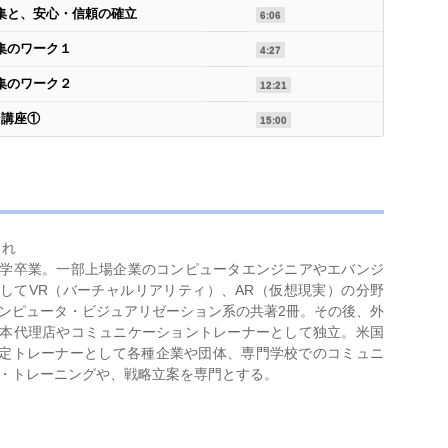
集と、安心・信頼の確立
6:06
集のワーク１
4:27
集のワーク２
12:21
ン講座①
15:00
まれ
学卒業。一部上場企業のコンピュータエンジニアやエバンジ
してVR（バーチャルリアリティ）、AR（仮想現実）の分野
ンピュータ・ビジュアリゼーション系の共著2冊。その後、外
本代理店やコミュニケーショントレーナーとして独立。米国
認定トレーナーとして各種企業や団体、専門学校でのコミュニ
・トレーニングや、戦略立案を専門とする。