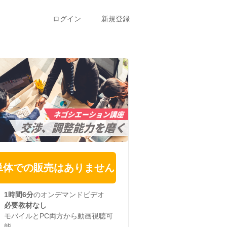
ログイン
新規登録
単体での販売はありません
1時間6分
のオンデマンドビデオ
必要教材なし
モバイルとPC両方から動画視聴可
能