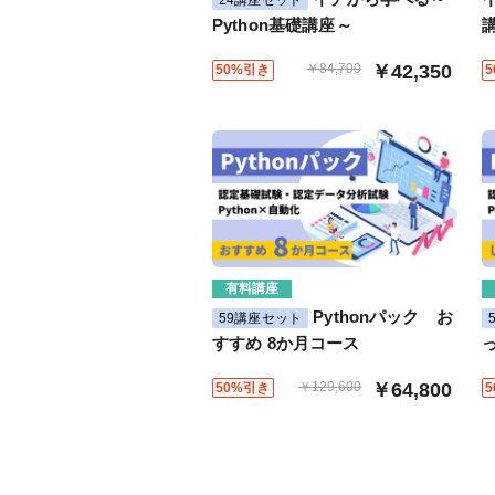
Python基礎講座～
￥84,700
￥42,350
50%引き
有料講座
Pythonパック お
59講座セット
すすめ 8か月コース
￥129,600
￥64,800
50%引き