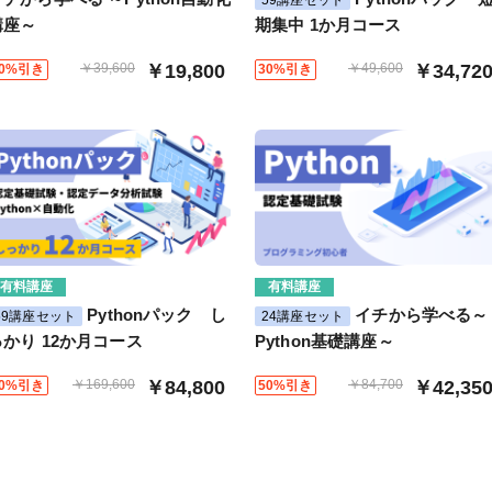
講座～
期集中 1か月コース
￥39,600
￥19,800
￥49,600
￥34,72
50%引き
30%引き
有料講座
有料講座
Pythonパック し
イチから学べる～
59講座セット
24講座セット
っかり 12か月コース
Python基礎講座～
￥169,600
￥84,800
￥84,700
￥42,35
50%引き
50%引き