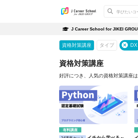
J Career School for JIKEI GRO
資格対策講座
タイプ
DX
資格対策講座
好評につき、人気の資格対策講座は
有料講座
イチから学べる～
24講座セット