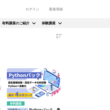
ログイン
新規登録
有料講座のご紹介
体験講座
有料講座
短
Pythonパック 集
59講座セット