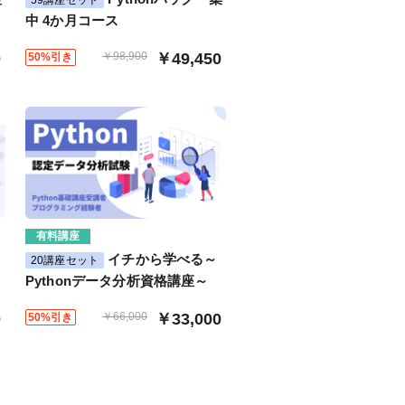
中 4か月コース
0
￥98,900
￥49,450
50%引き
有料講座
イチから学べる～
20講座セット
Pythonデータ分析資格講座～
0
￥66,000
￥33,000
50%引き