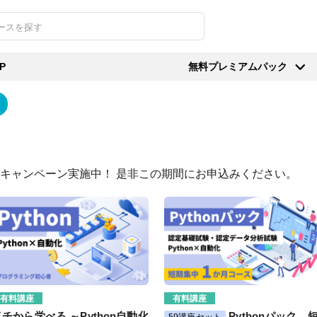
UP
無料プレミアムパック
キャンペーン実施中！ 是非この期間にお申込みください。
有料講座
有料講座
イチから学べる ～Python自動化
Pythonパック 
59講座セット