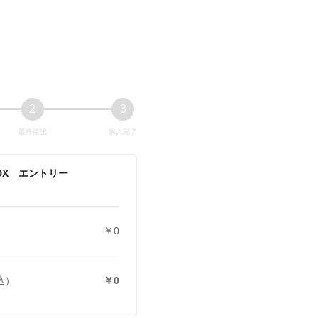
2
3
最終確認
購入完了
DX エントリー
￥0
込）
￥0